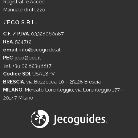
Registrati e Accedi
Manuale di utilizzo
J’ECO S.R.L.
C.F. / P.IVA
: 03328060987
REA
: 524712
email
:
info@jecoguides.it
PEC
:
jeco@pec.it
tel
:
+39 02 82396817
Codice SDI
: USAL8PV
BRESCIA
:
via Bezzecca, 10 – 25128 Brescia
MILANO
:
Mercato Lorenteggio, via Lorenteggio 177 –
20147 Milano