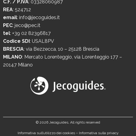
C.F. / P.IVA
: 03328060987
REA
: 524712
email
:
info@jecoguides.it
PEC
:
jeco@pec.it
tel
:
+39 02 82396817
Codice SDI
: USAL8PV
BRESCIA
:
via Bezzecca, 10 – 25128 Brescia
MILANO
:
Mercato Lorenteggio, via Lorenteggio 177 –
20147 Milano
©
2026 Jecoguides, All rights reserved
Informativa sull’utilizzo dei cookies
–
Informativa sulla privacy