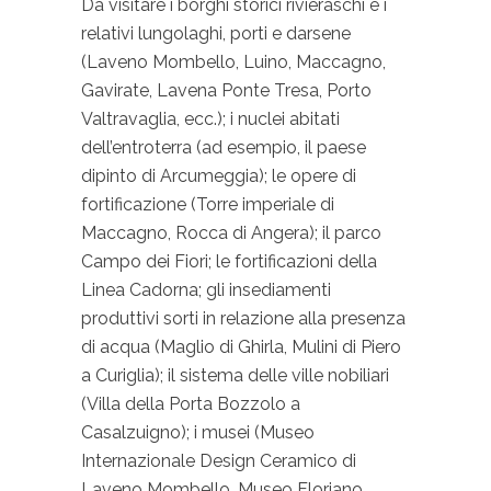
Da visitare i borghi storici rivieraschi e i
relativi lungolaghi, porti e darsene
(Laveno Mombello, Luino, Maccagno,
Gavirate, Lavena Ponte Tresa, Porto
Valtravaglia, ecc.); i nuclei abitati
dell’entroterra (ad esempio, il paese
dipinto di Arcumeggia); le opere di
fortificazione (Torre imperiale di
Maccagno, Rocca di Angera); il parco
Campo dei Fiori; le fortificazioni della
Linea Cadorna; gli insediamenti
produttivi sorti in relazione alla presenza
di acqua (Maglio di Ghirla, Mulini di Piero
a Curiglia); il sistema delle ville nobiliari
(Villa della Porta Bozzolo a
Casalzuigno); i musei (Museo
Internazionale Design Ceramico di
Laveno Mombello, Museo Floriano